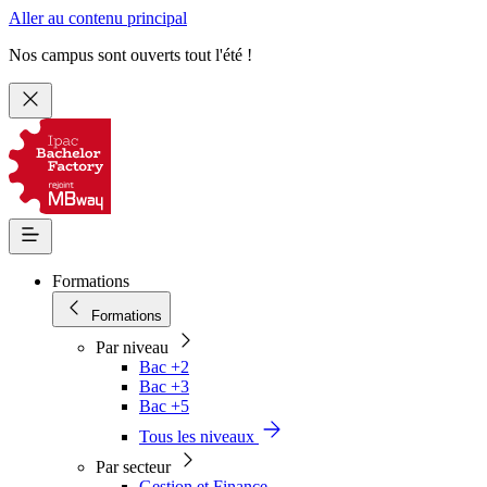
Aller au contenu principal
Nos campus sont ouverts tout l'été !
Formations
Formations
Par niveau
Bac +2
Bac +3
Bac +5
Tous les niveaux
Par secteur
Gestion et Finance