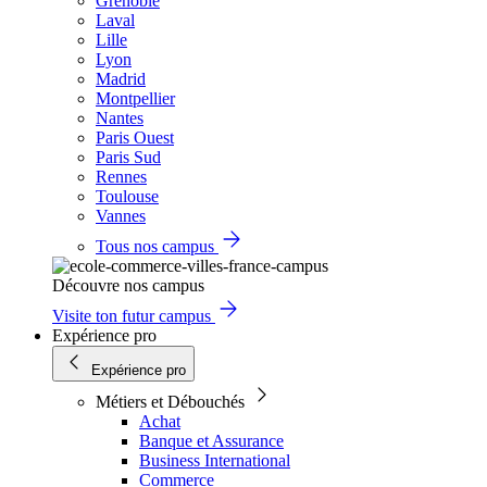
Grenoble
Laval
Lille
Lyon
Madrid
Montpellier
Nantes
Paris Ouest
Paris Sud
Rennes
Toulouse
Vannes
Tous nos campus
Découvre nos campus
Visite ton futur campus
Expérience pro
Expérience pro
Métiers et Débouchés
Achat
Banque et Assurance
Business International
Commerce