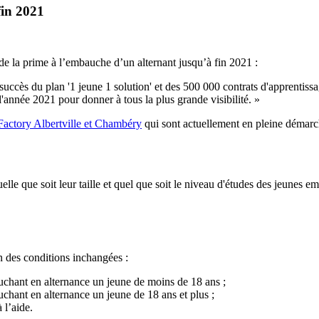
fin 2021
de la prime à l’embauche d’un alternant jusqu’à fin 2021 :
uccès du plan '1 jeune 1 solution' et des 500 000 contrats d'apprentissa
 l'année 2021 pour donner à tous la plus grande visibilité. »
 Factory Albertville et Chambéry
qui sont actuellement en pleine démar
elle que soit leur taille et quel que soit le niveau d'études des jeunes e
n des conditions inchangées :
uchant en alternance un jeune de moins de 18 ans ;
chant en alternance un jeune de 18 ans et plus ;
 l’aide.