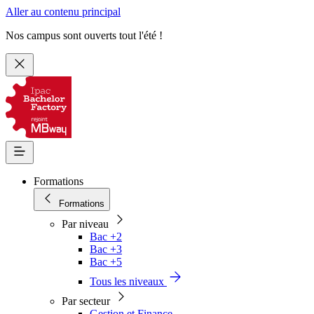
Aller au contenu principal
Nos campus sont ouverts tout l'été !
Formations
Formations
Par niveau
Bac +2
Bac +3
Bac +5
Tous les niveaux
Par secteur
Gestion et Finance