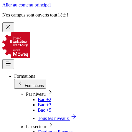
Aller au contenu principal
Nos campus sont ouverts tout l'été !
Formations
Formations
Par niveau
Bac +2
Bac +3
Bac +5
Tous les niveaux
Par secteur
Gestion et Finance