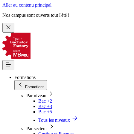
Aller au contenu principal
Nos campus sont ouverts tout l'été !
Formations
Formations
Par niveau
Bac +2
Bac +3
Bac +5
Tous les niveaux
Par secteur
Gestion et Finance