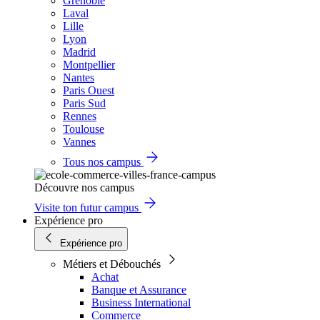
Grenoble
Laval
Lille
Lyon
Madrid
Montpellier
Nantes
Paris Ouest
Paris Sud
Rennes
Toulouse
Vannes
Tous nos campus
Découvre nos campus
Visite ton futur campus
Expérience pro
Expérience pro
Métiers et Débouchés
Achat
Banque et Assurance
Business International
Commerce