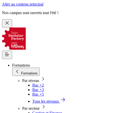
Aller au contenu principal
Nos campus sont ouverts tout l'été !
Formations
Formations
Par niveau
Bac +2
Bac +3
Bac +5
Tous les niveaux
Par secteur
Gestion et Finance