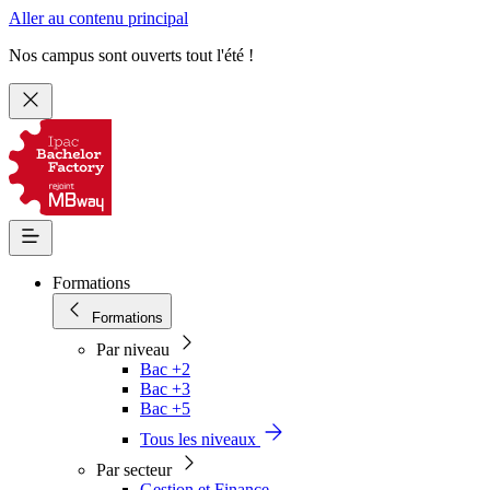
Aller au contenu principal
Nos campus sont ouverts tout l'été !
Formations
Formations
Par niveau
Bac +2
Bac +3
Bac +5
Tous les niveaux
Par secteur
Gestion et Finance