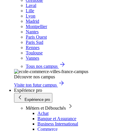
Grenoble
Laval
Lille
Lyon
Madrid
Montpellier
Nantes
Paris Ouest
Paris Sud
Rennes
Toulouse
Vannes
Tous nos campus
Découvre nos campus
Visite ton futur campus
Expérience pro
Expérience pro
Métiers et Débouchés
Achat
Banque et Assurance
Business International
Commerce