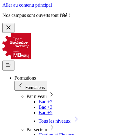
Aller au contenu principal
Nos campus sont ouverts tout l'été !
Formations
Formations
Par niveau
Bac +2
Bac +3
Bac +5
Tous les niveaux
Par secteur
Gestion et Finance