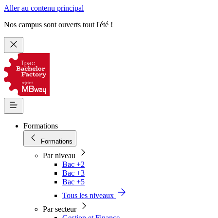
Aller au contenu principal
Nos campus sont ouverts tout l'été !
Formations
Formations
Par niveau
Bac +2
Bac +3
Bac +5
Tous les niveaux
Par secteur
Gestion et Finance