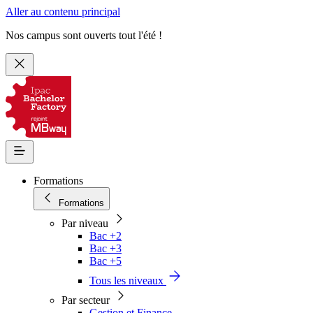
Aller au contenu principal
Nos campus sont ouverts tout l'été !
Formations
Formations
Par niveau
Bac +2
Bac +3
Bac +5
Tous les niveaux
Par secteur
Gestion et Finance