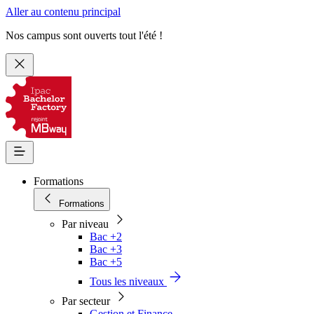
Aller au contenu principal
Nos campus sont ouverts tout l'été !
Formations
Formations
Par niveau
Bac +2
Bac +3
Bac +5
Tous les niveaux
Par secteur
Gestion et Finance