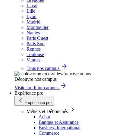
Grenoble
Laval
Lille
Lyon
Madrid
Montpellier
Nantes
Paris Ouest
Paris Sud
Rennes
Toulouse
Vannes
Tous nos campus
Découvre nos campus
Visite ton futur campus
Expérience pro
Expérience pro
Métiers et Débouchés
Achat
Banque et Assurance
Business International
Commerce