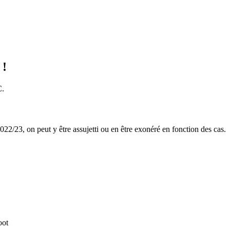
 !
C.
22/23, on peut y être assujetti ou en être exonéré en fonction des cas.
oot