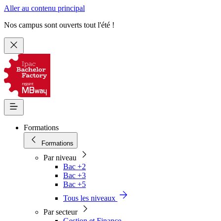
Aller au contenu principal
Nos campus sont ouverts tout l'été !
Formations
Formations
Par niveau
Bac +2
Bac +3
Bac +5
Tous les niveaux
Par secteur
Gestion et Finance