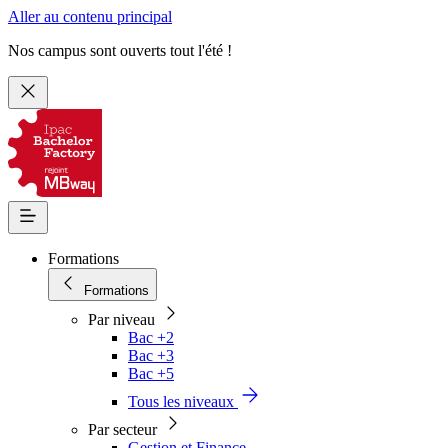
Aller au contenu principal
Nos campus sont ouverts tout l'été !
Formations
Formations
Par niveau
Bac +2
Bac +3
Bac +5
Tous les niveaux
Par secteur
Gestion et Finance