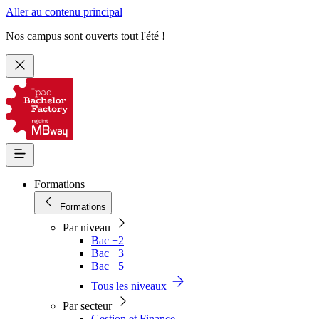
Aller au contenu principal
Nos campus sont ouverts tout l'été !
Formations
Formations
Par niveau
Bac +2
Bac +3
Bac +5
Tous les niveaux
Par secteur
Gestion et Finance