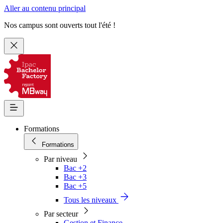
Aller au contenu principal
Nos campus sont ouverts tout l'été !
Formations
Formations
Par niveau
Bac +2
Bac +3
Bac +5
Tous les niveaux
Par secteur
Gestion et Finance