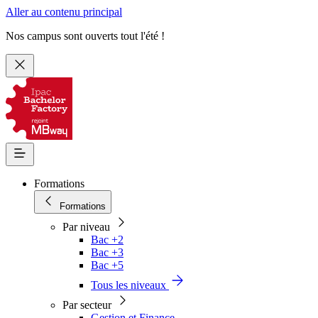
Aller au contenu principal
Nos campus sont ouverts tout l'été !
Formations
Formations
Par niveau
Bac +2
Bac +3
Bac +5
Tous les niveaux
Par secteur
Gestion et Finance