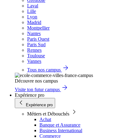
Grenoble
Laval
Lille
Lyon
Madrid
Montpellier
Nantes
Paris Ouest
Paris Sud
Rennes
Toulouse
Vannes
Tous nos campus
Découvre nos campus
Visite ton futur campus
Expérience pro
Expérience pro
Métiers et Débouchés
Achat
Banque et Assurance
Business International
Commerce