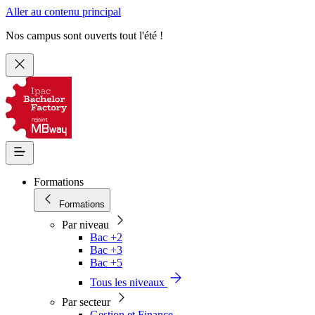
Aller au contenu principal
Nos campus sont ouverts tout l'été !
Formations
Formations
Par niveau
Bac +2
Bac +3
Bac +5
Tous les niveaux
Par secteur
Gestion et Finance