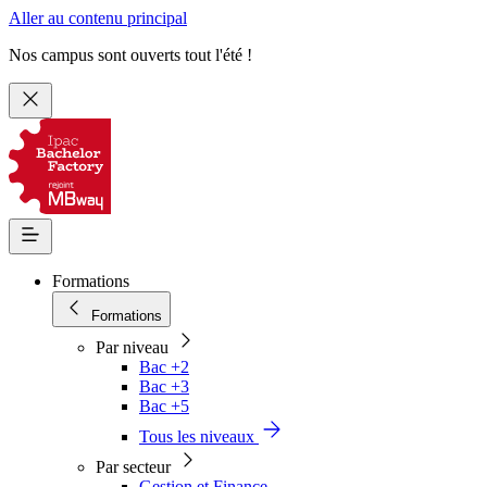
Aller au contenu principal
Nos campus sont ouverts tout l'été !
Formations
Formations
Par niveau
Bac +2
Bac +3
Bac +5
Tous les niveaux
Par secteur
Gestion et Finance