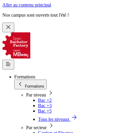
Aller au contenu principal
Nos campus sont ouverts tout l'été !
Formations
Formations
Par niveau
Bac +2
Bac +3
Bac +5
Tous les niveaux
Par secteur
Gestion et Finance