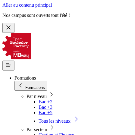
Aller au contenu principal
Nos campus sont ouverts tout l'été !
Formations
Formations
Par niveau
Bac +2
Bac +3
Bac +5
Tous les niveaux
Par secteur
Gestion et Finance