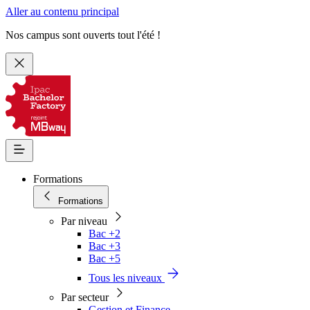
Aller au contenu principal
Nos campus sont ouverts tout l'été !
Formations
Formations
Par niveau
Bac +2
Bac +3
Bac +5
Tous les niveaux
Par secteur
Gestion et Finance