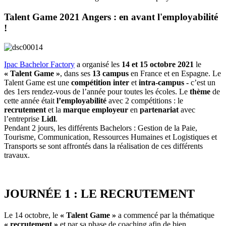
Talent Game 2021 Angers : en avant l'employabilité
!
Ipac Bachelor Factory
a organisé les
14 et 15 octobre 2021
le
« Talent Game »
, dans ses
13 campus
en France et en Espagne. Le
Talent Game est une
compétition inter
et
intra-campus -
c’est un
des 1ers rendez-vous de l’année pour toutes les écoles. Le
thème
de
cette année était
l’employabilité
avec 2 compétitions : le
recrutement
et la
marque employeur
en
partenariat
avec
l’entreprise
Lidl
.
Pendant 2 jours, les différents Bachelors : Gestion de la Paie,
Tourisme, Communication, Ressources Humaines et Logistiques et
Transports se sont affrontés dans la réalisation de ces différents
travaux.
JOURNÉE 1 : LE RECRUTEMENT
Le 14 octobre, le
« Talent Game »
a commencé par la thématique
« recrutement »
et par sa phase de coaching afin de bien