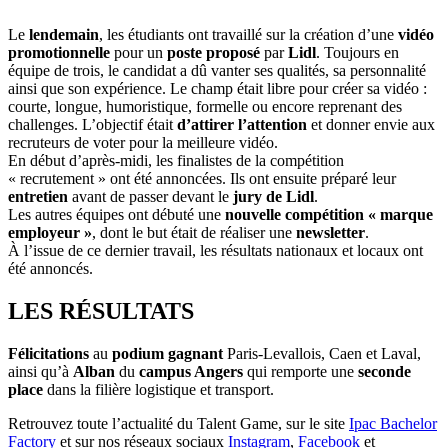
Le
lendemain
, les étudiants ont travaillé sur la création d’une
vidéo
promotionnelle
pour un
poste proposé
par
Lidl
. Toujours en
équipe de trois, le candidat a dû vanter ses qualités, sa personnalité
ainsi que son expérience. Le champ était libre pour créer sa vidéo :
courte, longue, humoristique, formelle ou encore reprenant des
challenges. L’objectif était
d’attirer
l’attention
et donner envie aux
recruteurs de voter pour la meilleure vidéo.
En début d’après-midi, les finalistes de la compétition
« recrutement » ont été annoncées. Ils ont ensuite préparé leur
entretien
avant de passer devant le
jury de Lidl
.
Les autres équipes ont débuté une
nouvelle compétition « marque
employeur »
, dont le but était de réaliser une
newsletter
.
À l’issue de ce dernier travail, les résultats nationaux et locaux ont
été annoncés.
LES RÉSULTATS
Félicitations
au
podium
gagnant
Paris-Levallois, Caen et Laval,
ainsi qu’à
Alban
du
campus Angers
qui remporte une
seconde
place
dans la filière logistique et transport.
Retrouvez toute l’actualité du Talent Game, sur le site
Ipac Bachelor
Factory
et sur nos réseaux sociaux
Instagram
,
Facebook
et