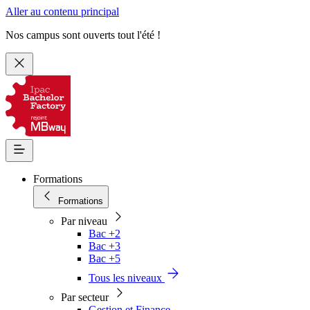
Aller au contenu principal
Nos campus sont ouverts tout l'été !
Formations
Formations
Par niveau
Bac +2
Bac +3
Bac +5
Tous les niveaux
Par secteur
Gestion et Finance