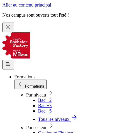
Aller au contenu principal
Nos campus sont ouverts tout l'été !
Formations
Formations
Par niveau
Bac +2
Bac +3
Bac +5
Tous les niveaux
Par secteur
Gestion et Finance