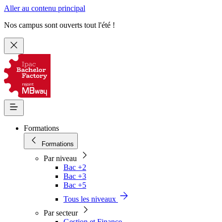
Aller au contenu principal
Nos campus sont ouverts tout l'été !
Formations
Formations
Par niveau
Bac +2
Bac +3
Bac +5
Tous les niveaux
Par secteur
Gestion et Finance