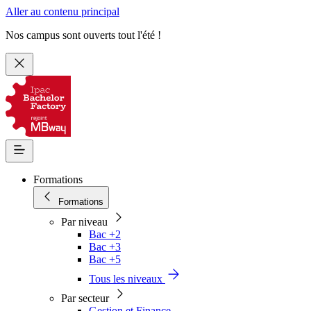
Aller au contenu principal
Nos campus sont ouverts tout l'été !
Formations
Formations
Par niveau
Bac +2
Bac +3
Bac +5
Tous les niveaux
Par secteur
Gestion et Finance