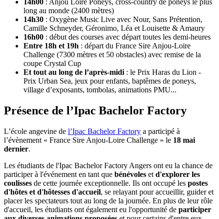
14h00
: Anjou Loire Poneys, cross-country de poneys le plus
long au monde (2400 mètres)
14h30
: Oxygène Music Live avec Nour, Sans Prétention,
Camille Schneyder, Géronimo, Léa et Louisette & Amaury
16h00
: début des courses avec départ toutes les demi-heures
Entre 18h et 19h
: départ du France Sire Anjou-Loire
Challenge (7300 mètres et 50 obstacles) avec remise de la
coupe Crystal Cup
Et tout au long de l’après-midi
: le Prix Haras du Lion -
Prix Urban Sea, jeux pour enfants, baptêmes de poneys,
village d’exposants, tombolas, animations PMU...
Présence de l’Ipac Bachelor Factory
L’école angevine de
l’Ipac Bachelor Factory
a participé à
l’évènement « France Sire Anjou-Loire Challenge » le
18 mai
dernier
.
Les étudiants de l'Ipac Bachelor Factory Angers ont eu la chance de
participer à l'événement en tant que
bénévoles
et
d'explorer les
coulisses
de cette journée exceptionnelle. Ils ont occupé les
postes
d'hôtes et d'hôtesses d'accueil
, se relayant pour accueillir, guider et
placer les spectateurs tout au long de la journée. En plus de leur rôle
d'accueil, les étudiants ont également eu l'opportunité de
participer
aux diverses animations proposées
et pour certains d'entre eux,