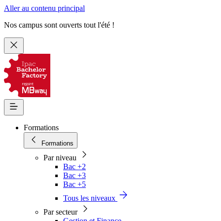
Aller au contenu principal
Nos campus sont ouverts tout l'été !
Formations
Formations
Par niveau
Bac +2
Bac +3
Bac +5
Tous les niveaux
Par secteur
Gestion et Finance