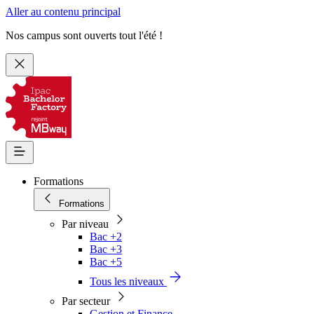
Aller au contenu principal
Nos campus sont ouverts tout l'été !
Formations
Formations
Par niveau
Bac +2
Bac +3
Bac +5
Tous les niveaux
Par secteur
Gestion et Finance