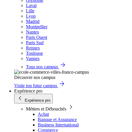
Grenoble
Laval
Lille
Lyon
Madrid
Montpellier
Nantes
Paris Ouest
Paris Sud
Rennes
Toulouse
Vannes
Tous nos campus
Découvre nos campus
Visite ton futur campus
Expérience pro
Expérience pro
Métiers et Débouchés
Achat
Banque et Assurance
Business International
Commerce