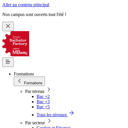
Aller au contenu principal
Nos campus sont ouverts tout l'été !
Formations
Formations
Par niveau
Bac +2
Bac +3
Bac +5
Tous les niveaux
Par secteur
Gestion et Finance