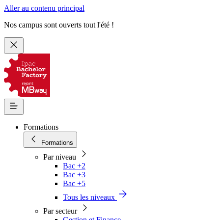
Aller au contenu principal
Nos campus sont ouverts tout l'été !
Formations
Formations
Par niveau
Bac +2
Bac +3
Bac +5
Tous les niveaux
Par secteur
Gestion et Finance