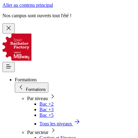
Aller au contenu principal
Nos campus sont ouverts tout l'été !
Formations
Formations
Par niveau
Bac +2
Bac +3
Bac +5
Tous les niveaux
Par secteur
Gestion et Finance