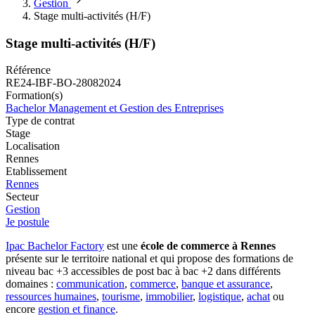
Gestion
Stage multi-activités (H/F)
Stage multi-activités (H/F)
Référence
RE24-IBF-BO-28082024
Formation(s)
Bachelor Management et Gestion des Entreprises
Type de contrat
Stage
Localisation
Rennes
Etablissement
Rennes
Secteur
Gestion
Je postule
Ipac Bachelor Factory
est une
école de commerce à Rennes
présente sur le territoire national et qui propose des formations de
niveau bac +3 accessibles de post bac à bac +2 dans différents
domaines :
communication
,
commerce
,
banque et assurance
,
ressources humaines
,
tourisme
,
immobilier
,
logistique
,
achat
ou
encore
gestion et finance
.