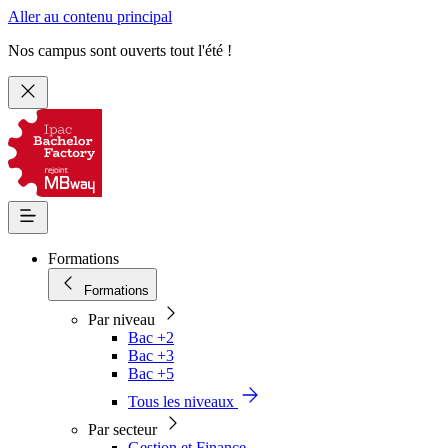
Aller au contenu principal
Nos campus sont ouverts tout l'été !
Formations
Formations
Par niveau
Bac +2
Bac +3
Bac +5
Tous les niveaux
Par secteur
Gestion et Finance