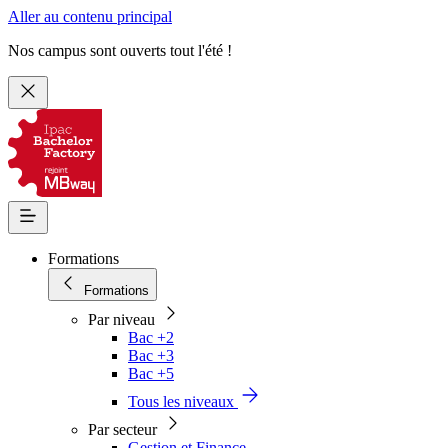
Aller au contenu principal
Nos campus sont ouverts tout l'été !
Formations
Formations
Par niveau
Bac +2
Bac +3
Bac +5
Tous les niveaux
Par secteur
Gestion et Finance