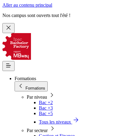
Aller au contenu principal
Nos campus sont ouverts tout l'été !
Formations
Formations
Par niveau
Bac +2
Bac +3
Bac +5
Tous les niveaux
Par secteur
Gestion et Finance