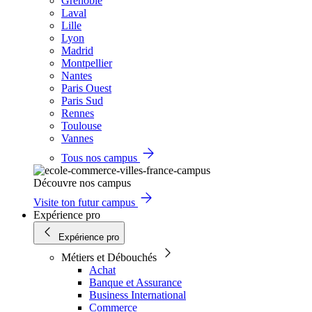
Grenoble
Laval
Lille
Lyon
Madrid
Montpellier
Nantes
Paris Ouest
Paris Sud
Rennes
Toulouse
Vannes
Tous nos campus
Découvre nos campus
Visite ton futur campus
Expérience pro
Expérience pro
Métiers et Débouchés
Achat
Banque et Assurance
Business International
Commerce