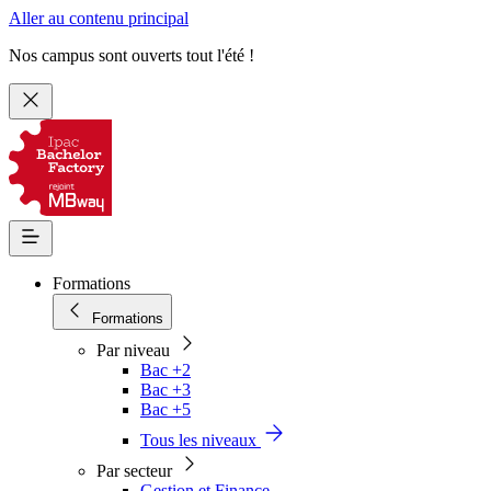
Aller au contenu principal
Nos campus sont ouverts tout l'été !
Formations
Formations
Par niveau
Bac +2
Bac +3
Bac +5
Tous les niveaux
Par secteur
Gestion et Finance