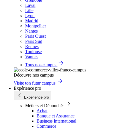
Grenoble
Laval
Lille
Lyon
Madrid
Montpellier
Nantes
Paris Ouest
Paris Sud
Rennes
Toulouse
Vannes
Tous nos campus
Découvre nos campus
Visite ton futur campus
Expérience pro
Expérience pro
Métiers et Débouchés
Achat
Banque et Assurance
Business International
Commerce