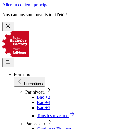
Aller au contenu principal
Nos campus sont ouverts tout l'été !
Formations
Formations
Par niveau
Bac +2
Bac +3
Bac +5
Tous les niveaux
Par secteur
Gestion et Finance