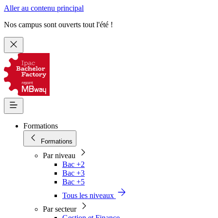
Aller au contenu principal
Nos campus sont ouverts tout l'été !
Formations
Formations
Par niveau
Bac +2
Bac +3
Bac +5
Tous les niveaux
Par secteur
Gestion et Finance