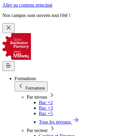
Aller au contenu principal
Nos campus sont ouverts tout l'été !
Formations
Formations
Par niveau
Bac +2
Bac +3
Bac +5
Tous les niveaux
Par secteur
Gestion et Finance