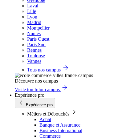
Grenoble
Laval
Lille
Lyon
Madrid
Montpellier
Nantes
Paris Ouest
Paris Sud
Rennes
Toulouse
Vannes
Tous nos campus
Découvre nos campus
Visite ton futur campus
Expérience pro
Expérience pro
Métiers et Débouchés
Achat
Banque et Assurance
Business International
Commerce