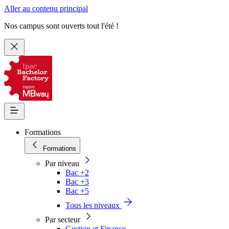
Aller au contenu principal
Nos campus sont ouverts tout l'été !
Formations
Formations
Par niveau
Bac +2
Bac +3
Bac +5
Tous les niveaux
Par secteur
Gestion et Finance