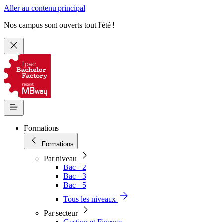
Aller au contenu principal
Nos campus sont ouverts tout l'été !
Formations
Formations
Par niveau
Bac +2
Bac +3
Bac +5
Tous les niveaux
Par secteur
Gestion et Finance