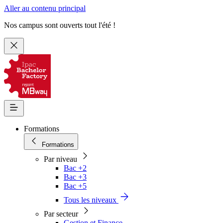
Aller au contenu principal
Nos campus sont ouverts tout l'été !
Formations
Formations
Par niveau
Bac +2
Bac +3
Bac +5
Tous les niveaux
Par secteur
Gestion et Finance