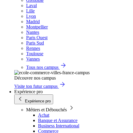
Grenoble
Laval
Lille
Lyon
Madrid
Montpellier
Nantes
Paris Ouest
Paris Sud
Rennes
Toulouse
Vannes
Tous nos campus
Découvre nos campus
Visite ton futur campus
Expérience pro
Expérience pro
Métiers et Débouchés
Achat
Banque et Assurance
Business International
Commerce