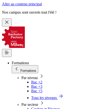
Aller au contenu principal
Nos campus sont ouverts tout l'été !
Formations
Formations
Par niveau
Bac +2
Bac +3
Bac +5
Tous les niveaux
Par secteur
Gestion et Finance