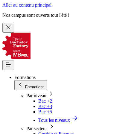
Aller au contenu principal
Nos campus sont ouverts tout l'été !
Formations
Formations
Par niveau
Bac +2
Bac +3
Bac +5
Tous les niveaux
Par secteur
Gestion et Finance