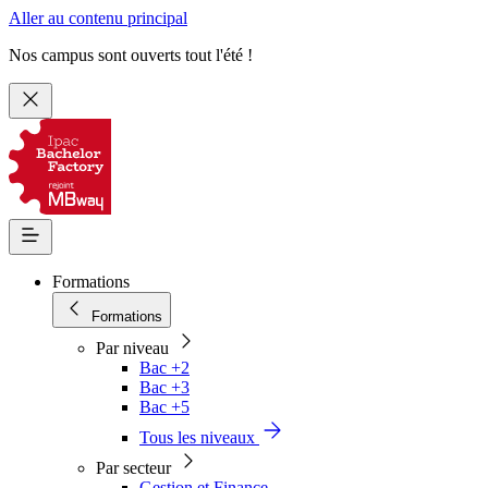
Aller au contenu principal
Nos campus sont ouverts tout l'été !
Formations
Formations
Par niveau
Bac +2
Bac +3
Bac +5
Tous les niveaux
Par secteur
Gestion et Finance