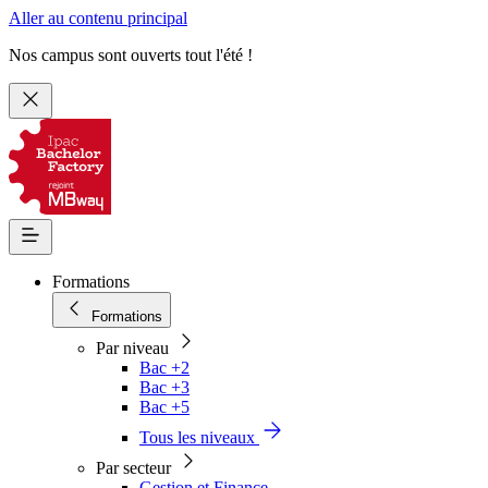
Aller au contenu principal
Nos campus sont ouverts tout l'été !
Formations
Formations
Par niveau
Bac +2
Bac +3
Bac +5
Tous les niveaux
Par secteur
Gestion et Finance