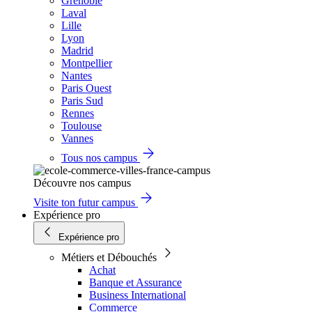
Grenoble
Laval
Lille
Lyon
Madrid
Montpellier
Nantes
Paris Ouest
Paris Sud
Rennes
Toulouse
Vannes
Tous nos campus
Découvre nos campus
Visite ton futur campus
Expérience pro
Expérience pro
Métiers et Débouchés
Achat
Banque et Assurance
Business International
Commerce