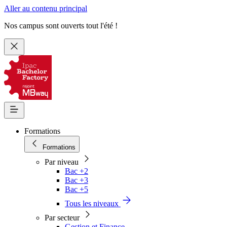
Aller au contenu principal
Nos campus sont ouverts tout l'été !
Formations
Formations
Par niveau
Bac +2
Bac +3
Bac +5
Tous les niveaux
Par secteur
Gestion et Finance