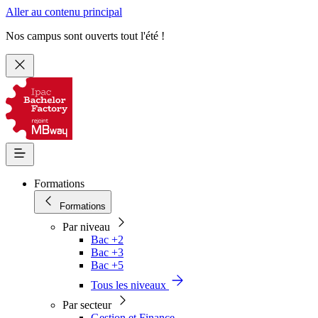
Aller au contenu principal
Nos campus sont ouverts tout l'été !
Formations
Formations
Par niveau
Bac +2
Bac +3
Bac +5
Tous les niveaux
Par secteur
Gestion et Finance