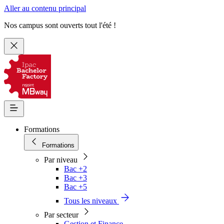
Aller au contenu principal
Nos campus sont ouverts tout l'été !
Formations
Formations
Par niveau
Bac +2
Bac +3
Bac +5
Tous les niveaux
Par secteur
Gestion et Finance