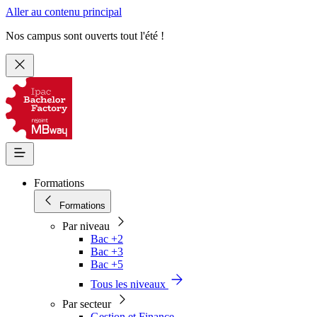
Aller au contenu principal
Nos campus sont ouverts tout l'été !
Formations
Formations
Par niveau
Bac +2
Bac +3
Bac +5
Tous les niveaux
Par secteur
Gestion et Finance