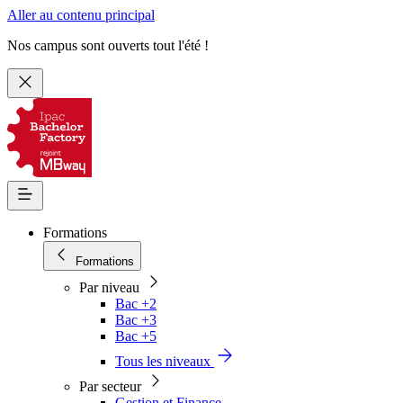
Aller au contenu principal
Nos campus sont ouverts tout l'été !
Formations
Formations
Par niveau
Bac +2
Bac +3
Bac +5
Tous les niveaux
Par secteur
Gestion et Finance