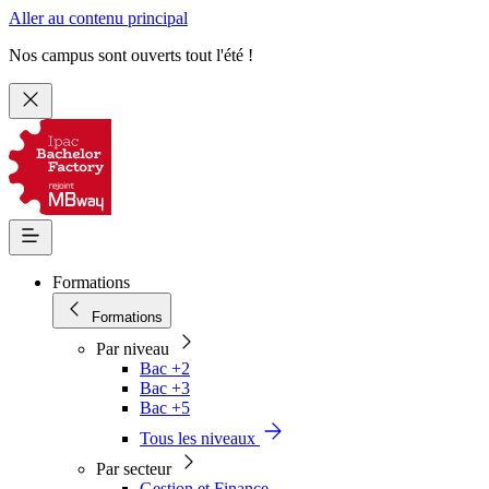
Aller au contenu principal
Nos campus sont ouverts tout l'été !
Formations
Formations
Par niveau
Bac +2
Bac +3
Bac +5
Tous les niveaux
Par secteur
Gestion et Finance