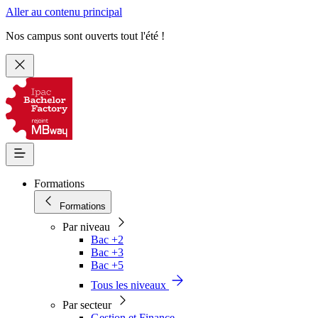
Aller au contenu principal
Nos campus sont ouverts tout l'été !
Formations
Formations
Par niveau
Bac +2
Bac +3
Bac +5
Tous les niveaux
Par secteur
Gestion et Finance